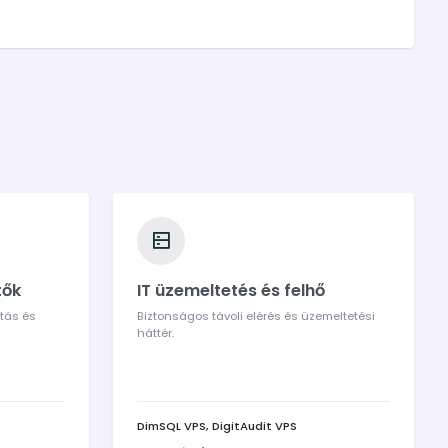
tők
IT üzemeltetés és felhő
tás és
Biztonságos távoli elérés és üzemeltetési
háttér.
DimSQL VPS, DigitAudit VPS