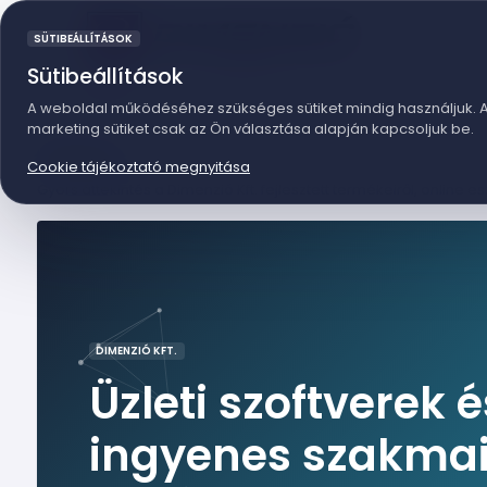
SÜTIBEÁLLÍTÁSOK
Sütibeállítások
Kezdőlap
Hírek
Termékeink
A weboldal működéséhez szükséges sütiket mindig használjuk. A fu
marketing sütiket csak az Ön választása alapján kapcsoljuk be.
KEZDŐLAP
Cookie tájékoztató megnyitása
Gyors áttekintés a Dimenzió Kft. fejlesztett termékeiről, online e
DIMENZIÓ KFT.
Üzleti szoftverek é
ingyenes szakma