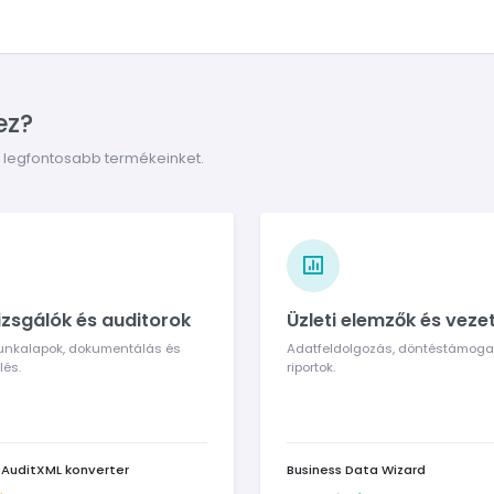
ez?
a legfontosabb termékeinket.
zsgálók és auditorok
Üzleti elemzők és veze
munkalapok, dokumentálás és
Adatfeldolgozás, döntéstámoga
lés.
riportok.
, AuditXML konverter
Business Data Wizard