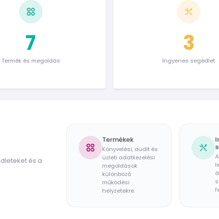
7
3
Termék és megoldás
Ingyenes segédlet
Termékek
I
s
Könyvelési, audit és
A
üzleti adatkezelési
dleteket és a
l
megoldások
á
különböző
s
működési
f
helyzetekre.