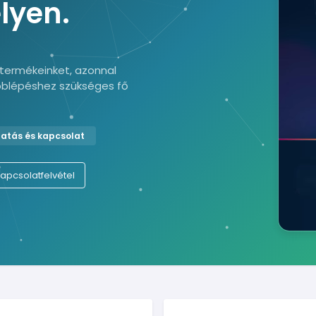
lyen.
 könyvvizsgálathoz, üzleti adatelemzéshez, elektronikus 
termékeinket, azonnal
bblépéshez szükséges fő
tás és kapcsolat
apcsolatfelvétel