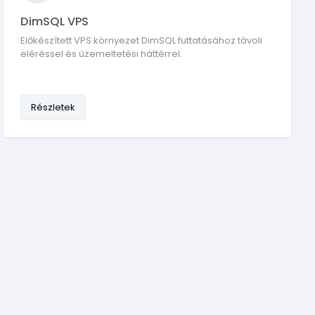
DimSQL VPS
Előkészített VPS környezet DimSQL futtatásához távoli
eléréssel és üzemeltetési háttérrel.
Részletek