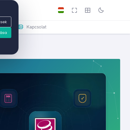
esek
nk
Kapcsolat
dása