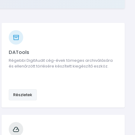
DATools
Régebbi DigitAudit cég-évek tömeges archiválására
és ellenőrzött törlésére készített kiegészítő eszköz.
Részletek