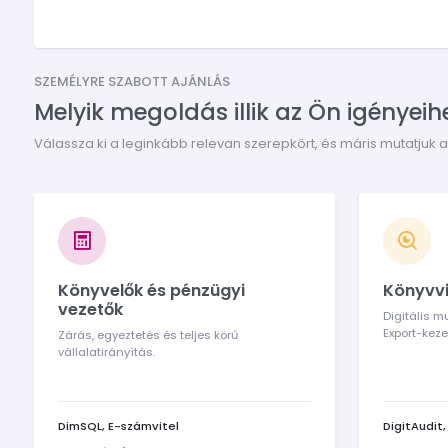
SZEMÉLYRE SZABOTT AJÁNLÁS
Melyik megoldás illik az Ön igényeih
Válassza ki a leginkább relevan szerepkört, és máris mutatjuk 
Könyvelők és pénzügyi
Könyvvi
vezetők
Digitális 
Export-keze
Zárás, egyeztetés és teljes körű
vállalatirányítás.
DimSQL, E-számvitel
DigitAudit