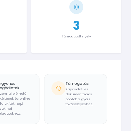
3
Támogatott nyelv
ngyenes
Támogatás
egédletek
Kapcsolati és
zonnal elérhető
dokumentációs
etöltések és online
pontok a gyors
talakítók napi
továbblépéshez.
zakmai
eladatokhoz.