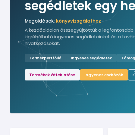
segédletek egy he
könyveléshez,
Megoldások:
könyvvizsgálathoz
|
A kezdőoldalon összegyűjtöttük a legfontosabb 
kipróbálható ingyenes segédleteinket és a tová
hivatkozásokat.
Termékportfólió
Ingyenes segédletek
Támoga
Termékek áttekintése
Ingyenes eszközök
K