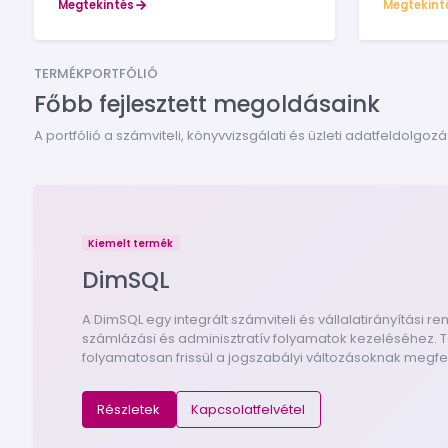
Megtekintés
Megtekint
TERMÉKPORTFÓLIÓ
Főbb fejlesztett megoldásaink
A portfólió a számviteli, könyvvizsgálati és üzleti adatfeldolgoz
Kiemelt termék
DimSQL
A DimSQL egy integrált számviteli és vállalatirányítási 
számlázási és adminisztratív folyamatok kezeléséhez. Tö
folyamatosan frissül a jogszabályi változásoknak megfe
Részletek
Kapcsolatfelvétel