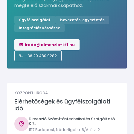
megfelelő szakmai csapathoz.
ügyfélszolgálat
bevezetési egyeztetés
integrációs kérdések
iroda@dimenzio-kft.hu
+36 20 480 9282
KÖZPONTI IRODA
Elérhetőségek és ügyfélszolgálati
idő
Dimenzió Számítástechnikai és Szolgáltató
Kft.
1117 Budapest, Nádorliget u. 8/A. fsz. 2.