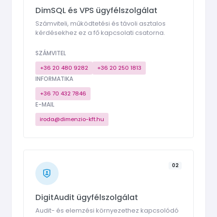
DimSQL és VPS ügyfélszolgálat
Számviteli, működtetési és távoli asztalos
kérdésekhez ez a fő kapcsolati csatorna.
SZÁMVITEL
+36 20 480 9282
+36 20 250 1813
INFORMATIKA
+36 70 432 7846
E-MAIL
iroda@dimenzio-kft.hu
02
DigitAudit ügyfélszolgálat
Audit- és elemzési környezethez kapcsolódó