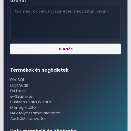
Üzenet
Küldés
Termékek és segédletek
DimSQL
DigitAudit
DATools
e-Számvitel
Business Data Wizard
Mérleg kitöltő
NAV folyószámla átalakító
AuditXML konverter