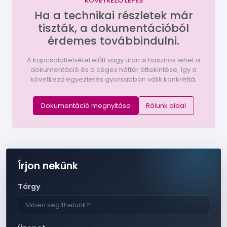
KÖVETKEZŐ LÉPÉS
Ha a technikai részletek már
tiszták, a dokumentációból
érdemes továbbindulni.
A kapcsolatfelvétel előtt vagy után is hasznos lehet a
dokumentáció és a céges háttér áttekintése, így a
következő egyeztetés gyorsabban válik konkréttá.
Dokumentáció megnyitása
Rólunk oldal
Írjon nekünk
Tárgy