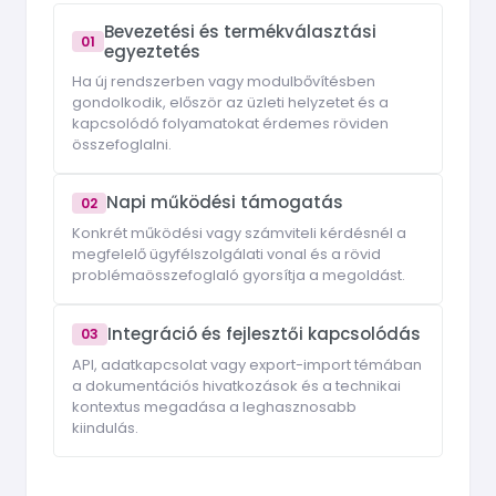
Bevezetési és termékválasztási
01
egyeztetés
Ha új rendszerben vagy modulbővítésben
gondolkodik, először az üzleti helyzetet és a
kapcsolódó folyamatokat érdemes röviden
összefoglalni.
Napi működési támogatás
02
Konkrét működési vagy számviteli kérdésnél a
megfelelő ügyfélszolgálati vonal és a rövid
problémaösszefoglaló gyorsítja a megoldást.
Integráció és fejlesztői kapcsolódás
03
API, adatkapcsolat vagy export-import témában
a dokumentációs hivatkozások és a technikai
kontextus megadása a leghasznosabb
kiindulás.