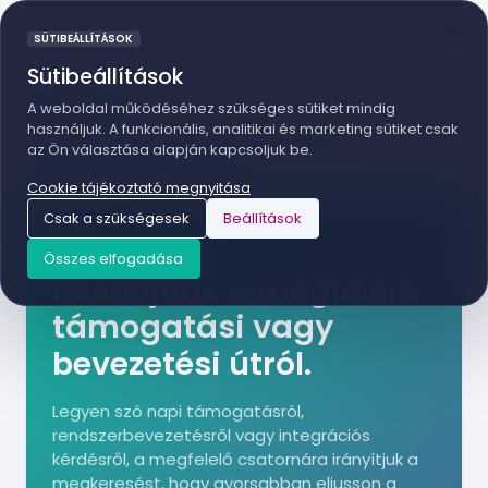
SÜTIBEÁLLÍTÁSOK
Sütibeállítások
KAPCSOLAT
A weboldal működéséhez szükséges sütiket mindig
használjuk. A funkcionális, analitikai és marketing sütiket csak
A központi irodai elérhetőségeink mellett külön
az Ön választása alapján kapcsoljuk be.
ügyfélszolgálati csatornákat biztosítunk a DimSQL, VPS és
DigitAudit megoldásokhoz.
Cookie tájékoztató megnyitása
Csak a szükségesek
Beállítások
KAPCSOLAT
Összes elfogadása
Beszéljünk a megfelelő
támogatási vagy
bevezetési útról.
Legyen szó napi támogatásról,
rendszerbevezetésről vagy integrációs
kérdésről, a megfelelő csatornára irányítjuk a
megkeresést, hogy gyorsabban eljusson a