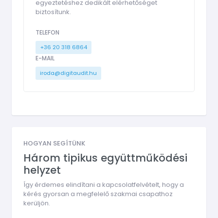
egyeztetéshez dedikált elérhetőséget
biztosítunk.
TELEFON
+36 20 318 6864
E-MAIL
iroda@digitaudit.hu
HOGYAN SEGÍTÜNK
Három tipikus együttműködési
helyzet
Így érdemes elindítani a kapcsolatfelvételt, hogy a
kérés gyorsan a megfelelő szakmai csapathoz
kerüljön.