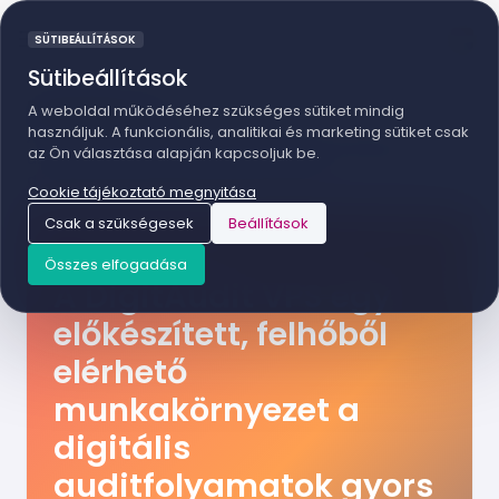
SÜTIBEÁLLÍTÁSOK
Sütibeállítások
DIGITAUDIT VPS
A weboldal működéséhez szükséges sütiket mindig
használjuk. A funkcionális, analitikai és marketing sütiket csak
A szolgáltatás a DigitAudit használatához kínál távoli
az Ön választása alapján kapcsoljuk be.
asztalos, skálázható csomagokat a kisebb csapatoktól a
dedikált erőforrást igénylő szervezetekig.
Cookie tájékoztató megnyitása
Csak a szükségesek
Beállítások
DIGITAUDIT VPS SZOLGÁLTATÁS
Összes elfogadása
A DigitAudit VPS egy
előkészített, felhőből
elérhető
munkakörnyezet a
digitális
auditfolyamatok gyors