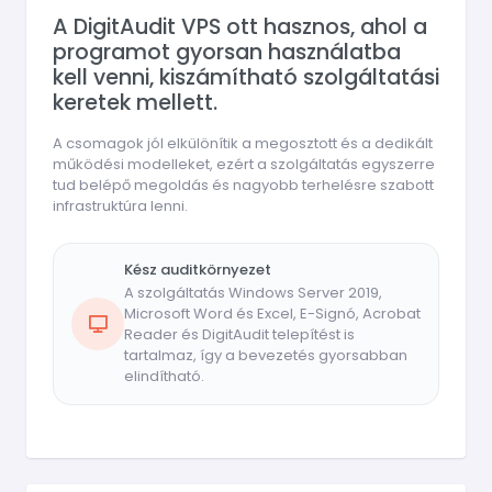
A DigitAudit VPS ott hasznos, ahol a
programot gyorsan használatba
kell venni, kiszámítható szolgáltatási
keretek mellett.
A csomagok jól elkülönítik a megosztott és a dedikált
működési modelleket, ezért a szolgáltatás egyszerre
tud belépő megoldás és nagyobb terhelésre szabott
infrastruktúra lenni.
Kész auditkörnyezet
A szolgáltatás Windows Server 2019,
Microsoft Word és Excel, E-Signó, Acrobat
Reader és DigitAudit telepítést is
tartalmaz, így a bevezetés gyorsabban
elindítható.