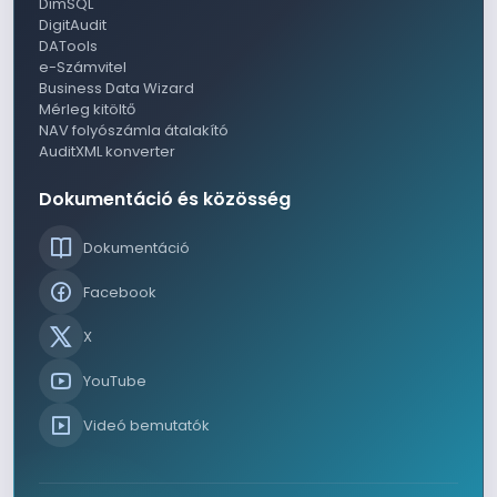
DimSQL
DigitAudit
DATools
e-Számvitel
Business Data Wizard
Mérleg kitöltő
NAV folyószámla átalakító
AuditXML konverter
Dokumentáció és közösség
Dokumentáció
Facebook
X
YouTube
Videó bemutatók