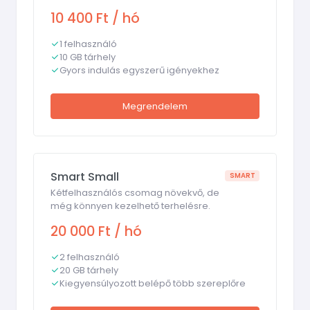
10 400 Ft / hó
1 felhasználó
10 GB tárhely
Gyors indulás egyszerű igényekhez
Megrendelem
Smart Small
SMART
Kétfelhasználós csomag növekvő, de
még könnyen kezelhető terhelésre.
20 000 Ft / hó
2 felhasználó
20 GB tárhely
Kiegyensúlyozott belépő több szereplőre