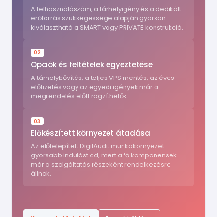
A felhasználószám, a tárhelyigény és a dedikált
erőforrás szükségessége alapján gyorsan
kiválasztható a SMART vagy PRIVATE konstrukció.
02
Opciók és feltételek egyeztetése
A tárhelybővítés, a teljes VPS mentés, az éves
előfizetés vagy az egyedi igények már a
megrendelés előtt rögzíthetők.
03
Előkészített környezet átadása
Az előtelepített DigitAudit munkakörnyezet
gyorsabb indulást ad, mert a fő komponensek
már a szolgáltatás részeként rendelkezésre
állnak.