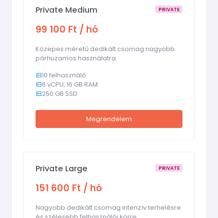
Private Medium
PRIVATE
99 100 Ft / hó
Közepes méretű dedikált csomag nagyobb
párhuzamos használatra.
10 felhasználó
6 vCPU, 16 GB RAM
250 GB SSD
Megrendelem
Private Large
PRIVATE
151 600 Ft / hó
Nagyobb dedikált csomag intenzív terhelésre
és szélesebb felhasználói körre.