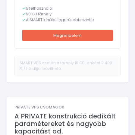
5 felhasználó
50 GB tárhely
A SMART kínálat legerősebb szintje
Megrendelem
SMART VPS esetén a tárhely 10 GB-onként 2 400
Ft / hó díjjal bővíthető.
PRIVATE VPS CSOMAGOK
A PRIVATE konstrukció dedikált
paramétereket és nagyobb
kapacitást ad.