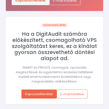
Kapcsolatfelvétel
E-mail küldése
KÖVETKEZŐ LÉPÉS
Ha a DigitAudit számára
előkészített, csomagolható VPS
szolgáltatást keres, ez a kínálat
gyorsan összevethető döntési
alapot ad.
SMART és PRIVATE csomagok, opcionális
kiegészítések és egyértelmű rendelési feltételek
mellett lehet továbbmenni érdeklődésre vagy
megrendelés-előkészítésre.
Kapcsolatfelvétel
E-mail küldése