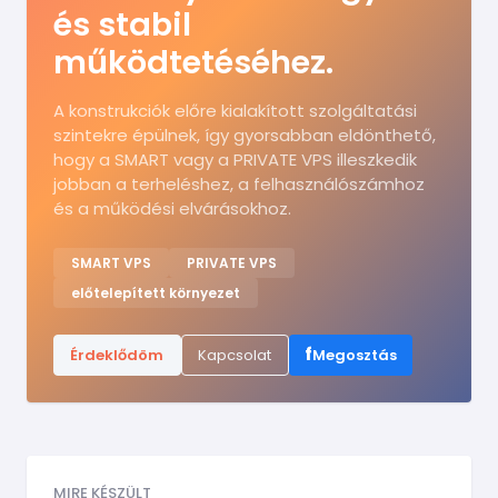
és stabil
működtetéséhez.
A konstrukciók előre kialakított szolgáltatási
szintekre épülnek, így gyorsabban eldönthető,
hogy a SMART vagy a PRIVATE VPS illeszkedik
jobban a terheléshez, a felhasználószámhoz
és a működési elvárásokhoz.
SMART VPS
PRIVATE VPS
előtelepített környezet
f
Érdeklődöm
Kapcsolat
Megosztás
MIRE KÉSZÜLT