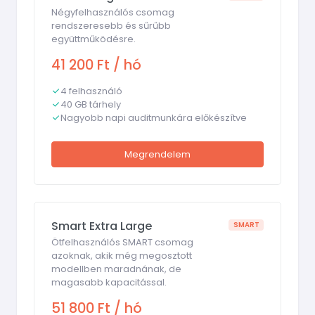
Négyfelhasználós csomag
rendszeresebb és sűrűbb
együttműködésre.
41 200 Ft / hó
4 felhasználó
40 GB tárhely
Nagyobb napi auditmunkára előkészítve
Megrendelem
Smart Extra Large
SMART
Ötfelhasználós SMART csomag
azoknak, akik még megosztott
modellben maradnának, de
magasabb kapacitással.
51 800 Ft / hó