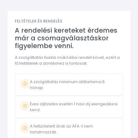
FELTÉTELEK ÉS RENDELÉS
A rendelési kereteket érdemes
már a csomagválasztáskor
figyelembe venni.
A szolgáltatás fixebb működési rendet követ, ezért a
fő feltételek a döntéshez is fontosak.
A szolgáltatás minimum időtartama 6
hónap.
Éves díjfizetés esetén 1 havi díj elengedésre
kerül.
A feltüntetett árak az ÁFA-t nem
tartalmazzák.