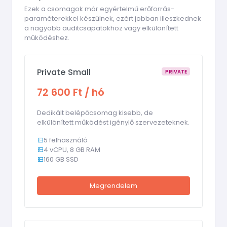
Ezek a csomagok már egyértelmű erőforrás-
paraméterekkel készülnek, ezért jobban illeszkednek
a nagyobb auditcsapatokhoz vagy elkülönített
működéshez.
Private Small
PRIVATE
72 600 Ft / hó
Dedikált belépőcsomag kisebb, de
elkülönített működést igénylő szervezeteknek.
5 felhasználó
4 vCPU, 8 GB RAM
160 GB SSD
Megrendelem