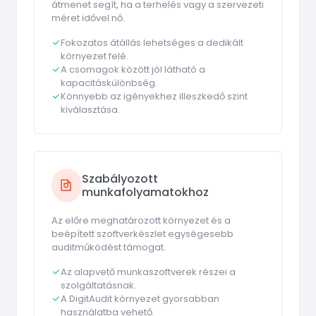
átmenet segít, ha a terhelés vagy a szervezeti
méret idővel nő.
Fokozatos átállás lehetséges a dedikált
környezet felé.
A csomagok között jól látható a
kapacitáskülönbség.
Könnyebb az igényekhez illeszkedő szint
kiválasztása.
Szabályozott
munkafolyamatokhoz
Az előre meghatározott környezet és a
beépített szoftverkészlet egységesebb
auditműködést támogat.
Az alapvető munkaszoftverek részei a
szolgáltatásnak.
A DigitAudit környezet gyorsabban
használatba vehető.