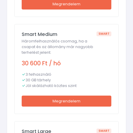
Megrendelem
Smart Medium
SMART
Háromfelhasználós csomag, ha a
csapat és az állomány már nagyobb
terhelést jelent.
30 600 Ft / hó
3 felhasználó
30 GB tárhely
Jól skálázható köztes szint
Megrendelem
Smart Large
SMART