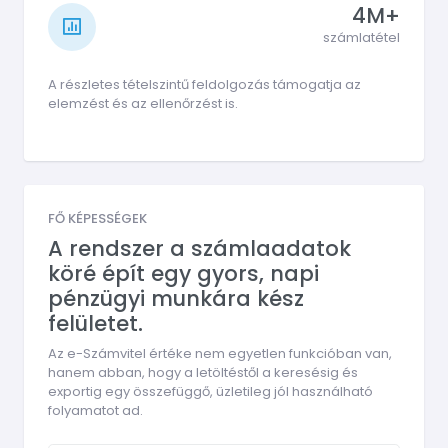
4M+
számlatétel
A részletes tételszintű feldolgozás támogatja az
elemzést és az ellenőrzést is.
FŐ KÉPESSÉGEK
A rendszer a számlaadatok
köré épít egy gyors, napi
pénzügyi munkára kész
felületet.
Az e-Számvitel értéke nem egyetlen funkcióban van,
hanem abban, hogy a letöltéstől a keresésig és
exportig egy összefüggő, üzletileg jól használható
folyamatot ad.