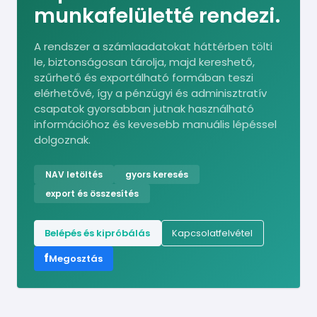
munkafelületté rendezi.
A rendszer a számlaadatokat háttérben tölti
le, biztonságosan tárolja, majd kereshető,
szűrhető és exportálható formában teszi
elérhetővé, így a pénzügyi és adminisztratív
csapatok gyorsabban jutnak használható
információhoz és kevesebb manuális lépéssel
dolgoznak.
NAV letöltés
gyors keresés
export és összesítés
Belépés és kipróbálás
Kapcsolatfelvétel
f
Megosztás