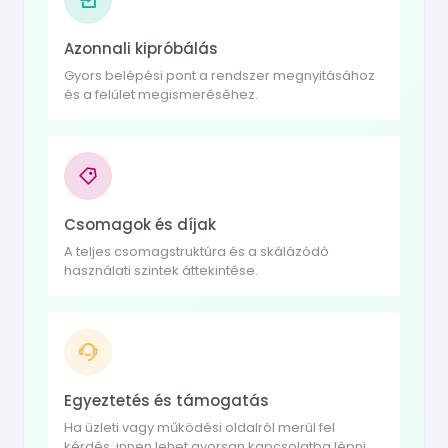
Azonnali kipróbálás
Gyors belépési pont a rendszer megnyitásához
és a felület megismeréséhez.
Csomagok és díjak
A teljes csomagstruktúra és a skálázódó
használati szintek áttekintése.
Egyeztetés és támogatás
Ha üzleti vagy működési oldalról merül fel
kérdés, innen lehet gyorsan kapcsolatba lépni.