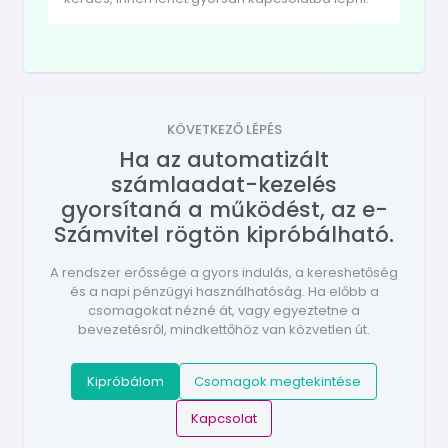
KÖVETKEZŐ LÉPÉS
Ha az automatizált
számlaadat-kezelés
gyorsítaná a működést, az e-
Számvitel rögtön kipróbálható.
A rendszer erőssége a gyors indulás, a kereshetőség
és a napi pénzügyi használhatóság. Ha előbb a
csomagokat nézné át, vagy egyeztetne a
bevezetésről, mindkettőhöz van közvetlen út.
Kipróbálom
Csomagok megtekintése
Kapcsolat