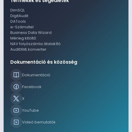
Termékek és segédletek
DimSQL
DigitAudit
DATools
e-Számvitel
Business Data Wizard
Mérleg kitöltő
NAV folyószámla átalakító
AuditXML konverter
Dokumentáció és közösség
Dokumentáció
Facebook
X
YouTube
Videó bemutatók