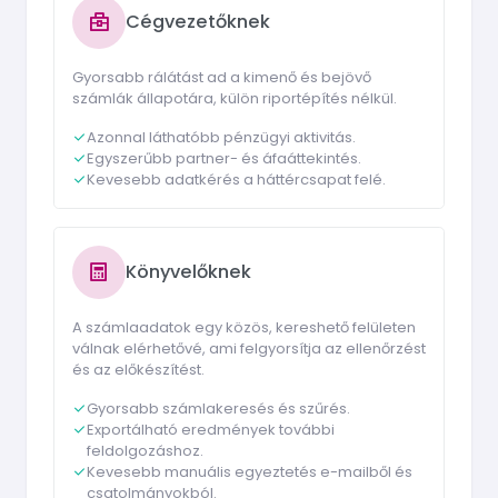
Cégvezetőknek
Gyorsabb rálátást ad a kimenő és bejövő
számlák állapotára, külön riportépítés nélkül.
Azonnal láthatóbb pénzügyi aktivitás.
Egyszerűbb partner- és áfaáttekintés.
Kevesebb adatkérés a háttércsapat felé.
Könyvelőknek
A számlaadatok egy közös, kereshető felületen
válnak elérhetővé, ami felgyorsítja az ellenőrzést
és az előkészítést.
Gyorsabb számlakeresés és szűrés.
Exportálható eredmények további
feldolgozáshoz.
Kevesebb manuális egyeztetés e-mailből és
csatolmányokból.