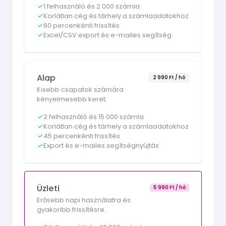
1 felhasználó és 2 000 számla
Korlátlan cég és tárhely a számlaadatokhoz
60 percenkénti frissítés
Excel/CSV export és e-mailes segítség
Alap
2 990 Ft / hó
Kisebb csapatok számára
kényelmesebb keret.
2 felhasználó és 15 000 számla
Korlátlan cég és tárhely a számlaadatokhoz
45 percenkénti frissítés
Export és e-mailes segítségnyújtás
Üzleti
5 990 Ft / hó
Erősebb napi használatra és
gyakoribb frissítésre.