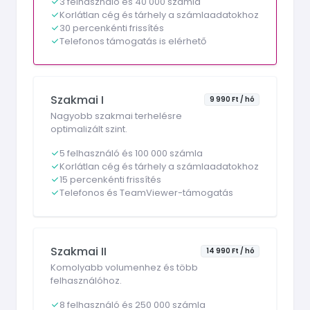
3 felhasználó és 40 000 számla
Korlátlan cég és tárhely a számlaadatokhoz
30 percenkénti frissítés
Telefonos támogatás is elérhető
Szakmai I
9 990 Ft / hó
Nagyobb szakmai terhelésre
optimalizált szint.
5 felhasználó és 100 000 számla
Korlátlan cég és tárhely a számlaadatokhoz
15 percenkénti frissítés
Telefonos és TeamViewer-támogatás
Szakmai II
14 990 Ft / hó
Komolyabb volumenhez és több
felhasználóhoz.
8 felhasználó és 250 000 számla