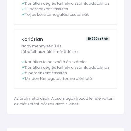
Korlátlan cég és tárhely a számlaadatokhoz
10 percenkénti frissítés
Teljes körű támogatási csatornák
Korlátlan
19 990 Ft / hó
Nagy mennyiségű és
többfelhasználós működésre.
Korlátlan felhasználó és számla
Korlátlan cég és tárhely a számlaadatokhoz
5 percenkénti frissítés
Minden támogatási forma elérhető
Az árak nettó díjak. A csomagok között felfelé váltani
az előfizetési időszak alatt is lehet.