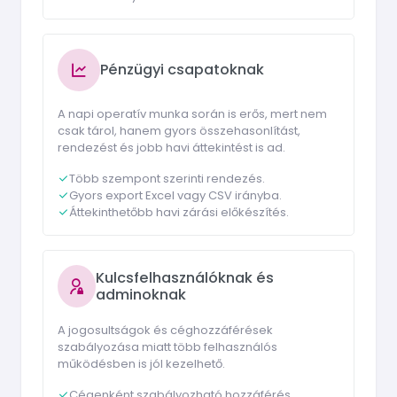
Pénzügyi csapatoknak
A napi operatív munka során is erős, mert nem
csak tárol, hanem gyors összehasonlítást,
rendezést és jobb havi áttekintést is ad.
Több szempont szerinti rendezés.
Gyors export Excel vagy CSV irányba.
Áttekinthetőbb havi zárási előkészítés.
Kulcsfelhasználóknak és
adminoknak
A jogosultságok és céghozzáférések
szabályozása miatt több felhasználós
működésben is jól kezelhető.
Cégenként szabályozható hozzáférés.