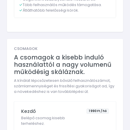
Több felhasználós működés támogatása.
Átláthatóbb felelősségi körök.
CSOMAGOK
A csomagok a kisebb induló
használattól a nagy volumenű
működésig skáláznak.
A kínálat lépcsőzetesen bővülő felhasználószámot,
számlamennyiséget és frissítési gyakoriságot ad, így
a növekedéshez is van továbblépési út.
Kezdő
1 990 Ft / hó
Belépő csomag kisebb
terheléshez.