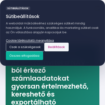
SÜTIBEÁLLÍTÁSOK
Sütibeállítások
E-SZÁMVITEL
A weboldal működéséhez szükséges sütiket mindig
használjuk. A funkcionális, analitikai és marketing sütiket csak
Olyan online szolgáltatás, amely a számlaadatok
az Ön választása alapján kapcsoljuk be.
begyűjtését és áttekintését leveszi a vállalkozás és a
könyvelés válláról, miközben jobb napi pénzügyi rálátást ad.
Cookie tájékoztató megnyitása
Csak a szükségesek
Beállítások
SZÁMLAADAT-PLATFORM NAPI PÉNZÜGYI RÁLÁTÁSHOZ
Összes elfogadása
Az e-Számvitel a NAV-
ból érkező
számlaadatokat
gyorsan értelmezhető,
kereshető és
exportálható